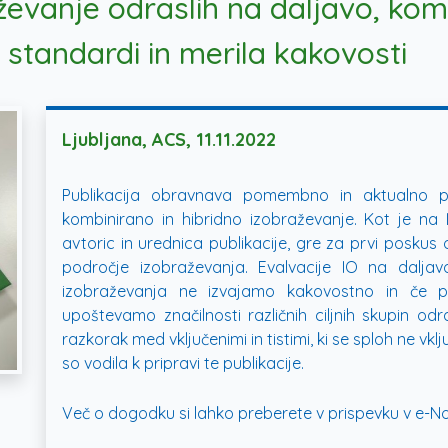
ževanje odraslih na daljavo, komb
, standardi in merila kakovosti
Ljubljana, ACS, 11.11.2022
Publikacija obravnava pomembno in aktualno p
kombinirano in hibridno izobraževanje. Kot je na
avtoric in urednica publikacije, gre za prvi poskus
področje izobraževanja. Evalvacije IO na dalja
izobraževanja ne izvajamo kakovostno in če pr
upoštevamo značilnosti različnih ciljnih skupin o
razkorak med vključenimi in tistimi, ki se sploh ne vklju
so vodila k pripravi te publikacije.
Več o dogodku si lahko preberete v prispevku v
e-No