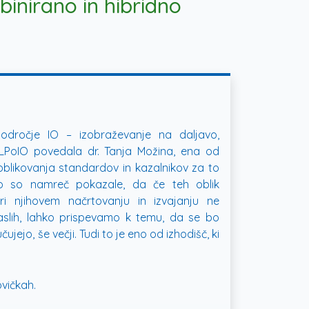
inirano in hibridno
odročje IO – izobraževanje na daljavo,
 LPoIO povedala dr. Tanja Možina, ena od
 oblikovanja standardov in kazalnikov za to
vo so namreč pokazale, da če teh oblik
i njihovem načrtovanju in izvajanju ne
draslih, lahko prispevamo k temu, da se bo
čujejo, še večji. Tudi to je eno od izhodišč, ki
vičkah
.