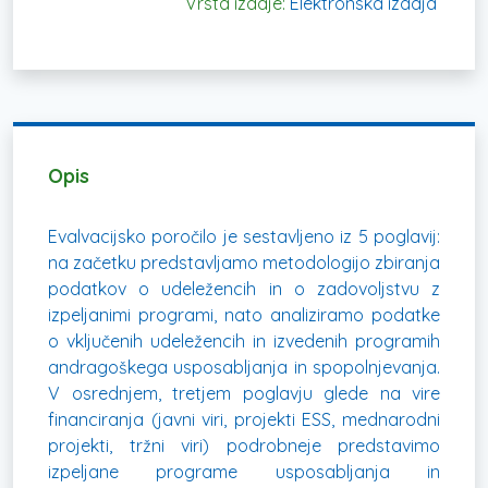
Vrsta izdaje:
Elektronska izdaja
Opis
Evalvacijsko poročilo je sestavljeno iz 5 poglavij:
na začetku predstavljamo metodologijo zbiranja
podatkov o udeležencih in o zadovoljstvu z
izpeljanimi programi, nato analiziramo podatke
o vključenih udeležencih in izvedenih programih
andragoškega usposabljanja in spopolnjevanja.
V osrednjem, tretjem poglavju glede na vire
financiranja (javni viri, projekti ESS, mednarodni
projekti, tržni viri) podrobneje predstavimo
izpeljane programe usposabljanja in