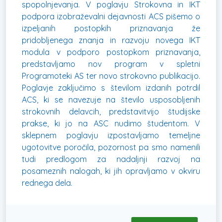
spopolnjevanja. V poglavju Strokovna in IKT
podpora izobraževalni dejavnosti ACS pišemo o
izpeljanih postopkih priznavanja že
pridobljenega znanja in razvoju novega IKT
modula v podporo postopkom priznavanja,
predstavljamo nov program v spletni
Programoteki AS ter novo strokovno publikacijo.
Poglavje zaključimo s številom izdanih potrdil
ACS, ki se navezuje na število usposobljenih
strokovnih delavcih, predstavitvijo študijske
prakse, ki jo na ASC nudimo študentom. V
sklepnem poglavju izpostavljamo temeljne
ugotovitve poročila, pozornost pa smo namenili
tudi predlogom za nadaljnji razvoj na
posameznih nalogah, ki jih opravljamo v okviru
rednega dela.