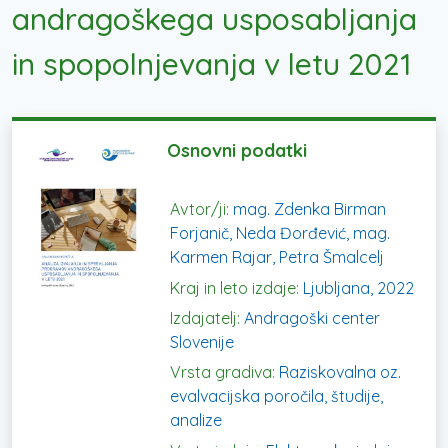
andragoškega usposabljanja
in spopolnjevanja v letu 2021
Osnovni podatki
Avtor/ji:
mag. Zdenka Birman
Forjanič, Neda Đorđević, mag.
Karmen Rajar, Petra Šmalcelj
Kraj in leto izdaje:
Ljubljana, 2022
Izdajatelj:
Andragoški center
Slovenije
Vrsta gradiva:
Raziskovalna oz.
evalvacijska poročila, študije,
analize