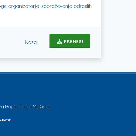
loge organizatorja izobraževanja odraslih
Nazaj
PRENESI
n Rajar, Tanja Možina.