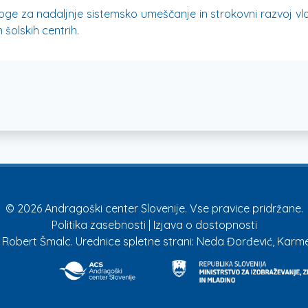
edloge za nadaljnje sistemsko umeščanje in strokovni razvoj v
n šolskih centrih.
© 2026 Andragoški center Slovenije. Vse pravice pridržane.
Politika zasebnosti
|
Izjava o dostopnosti
 Robert Šmalc. Urednice spletne strani: Neda Đorđević, Karme