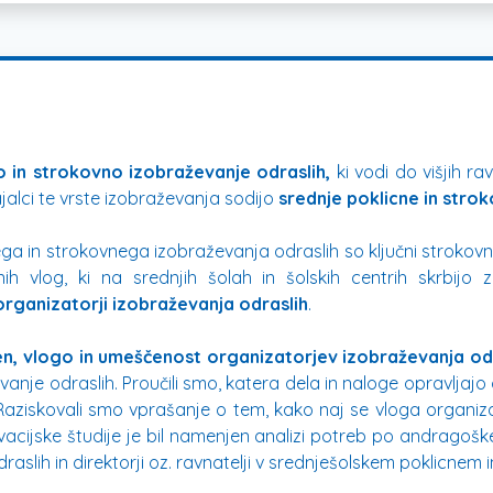
o in strokovno izobraževanje odraslih,
ki vodi do višjih 
ajalci te vrste izobraževanja sodijo
srednje poklicne in stroko
ga in strokovnega izobraževanja odraslih so ključni strokovni 
vnih vlog, ki na srednjih šolah in šolskih centrih skrbijo
organizatorji izobraževanja odraslih
.
, vlogo in umeščenost organizatorjev izobraževanja od
vanje odraslih. Proučili smo, katera dela in naloge opravljajo 
aziskovali smo vprašanje o tem, kako naj se vloga organiza
cijske študije je bil namenjen analizi potreb po andragoškem
aslih in direktorji oz. ravnatelji v srednješolskem poklicnem