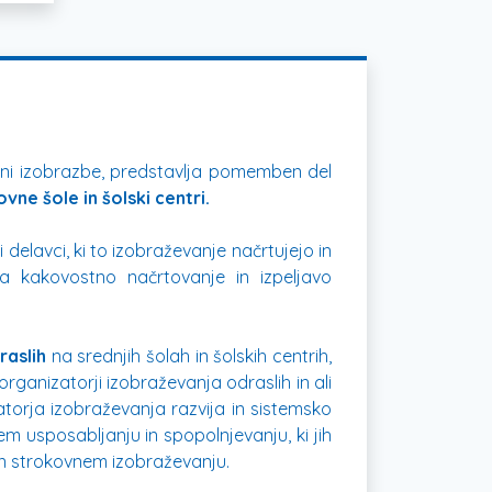
ravni izobrazbe, predstavlja pomemben del
vne šole in šolski centri.
delavci, ki to izobraževanje načrtujejo in
 za kakovostno načrtovanje in izpeljavo
raslih
na srednjih šolah in šolskih centrih,
organizatorji izobraževanja odraslih in ali
torja izobraževanja razvija in sistemsko
 usposabljanju in spopolnjevanju, ki jih
 in strokovnem izobraževanju.