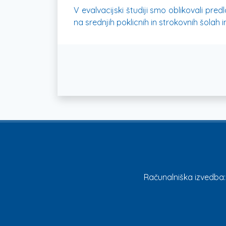
V evalvacijski študiji smo oblikovali pr
na srednjih poklicnih in strokovnih šolah i
Računalniška izvedba: