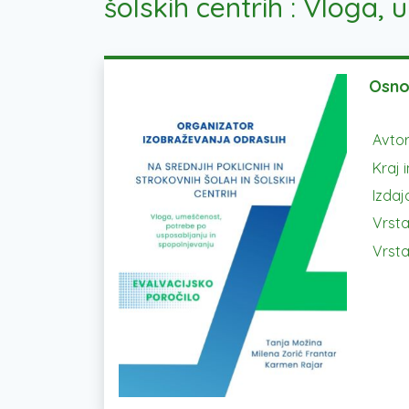
šolskih centrih : Vloga
Osno
Avtor
Kraj i
Izdaja
Vrsta
Vrsta