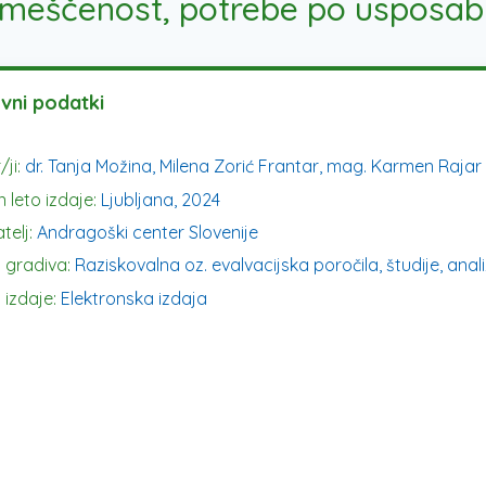
, umeščenost, potrebe po usposab
vni podatki
/ji:
dr. Tanja Možina, Milena Zorić Frantar, mag. Karmen Rajar
n leto izdaje:
Ljubljana, 2024
telj:
Andragoški center Slovenije
 gradiva:
Raziskovalna oz. evalvacijska poročila, študije, anal
 izdaje:
Elektronska izdaja