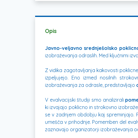
Opis
Javno-veljavno srednješolsko poklicn
izobraževanja odraslih. Med ključnimi izv
Z vidika zagotavljanja kakovosti poklicne
izpeljujejo. Eno izmed nosilnih stroko
izobraževanja za odrasle, predstavljajo
V evalvacijski študiji smo analizirali
pomen
ki izvajajo poklicno in strokovno izobraže
se v zadnjem obdobju kaj spreminjajo. R
umešča v prihodnje. Pomemben del evalva
zaznavajo organizatorji izobraževanja odr