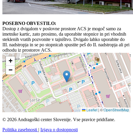
POSEBNO OBVESTILO:
Dostop z dvigalom v poslovne prostore ACS je mogoč samo za
imetnike kartic, zato prosimo, da uporabite stopnice in pri vhodnih
steklenih vratih pozvonite v tajništvo. Dvigalo lahko uporabite do
III. nadstropja in se po stopnicah spustite peš do II. nadstropja ali pri
odhodu iz prostorov ACS.
+
−
Leaflet
|
©
OpenStreetMap
© 2026 Andragoški center Slovenije. Vse pravice pridržane.
Politika zasebnosti
|
Izjava o dostopnosti