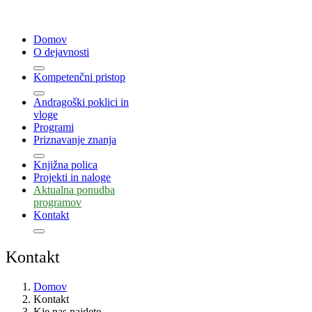
Domov
O dejavnosti
Kompetenčni pristop
Andragoški poklici in
vloge
Programi
Priznavanje znanja
Knjižna polica
Projekti in naloge
Aktualna ponudba
programov
Kontakt
Kontakt
Domov
Kontakt
Kje nas najdete