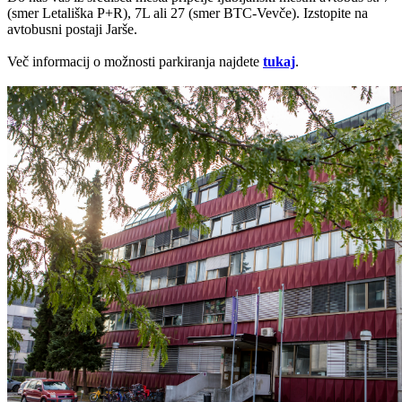
(smer Letališka P+R), 7L ali 27 (smer BTC-Vevče). Izstopite na
avtobusni postaji Jarše.
Več informacij o možnosti parkiranja najdete
tukaj
.