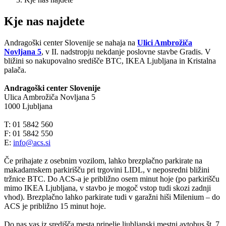
Kje nas najdete
Andragoški center Slovenije se nahaja na
Ulici Ambrožiča
Novljana 5
, v II. nadstropju nekdanje poslovne stavbe Gradis. V
bližini so nakupovalno središče BTC, IKEA Ljubljana in Kristalna
palača.
Andragoški center Slovenije
Ulica Ambrožiča Novljana 5
1000 Ljubljana
T: 01 5842 560
F: 01 5842 550
E:
info@acs.si
Če prihajate z osebnim vozilom, lahko brezplačno parkirate na
makadamskem parkirišču pri trgovini LIDL, v neposredni bližini
tržnice BTC. Do ACS-a je približno osem minut hoje (po parkirišču
mimo IKEA Ljubljana, v stavbo je mogoč vstop tudi skozi zadnji
vhod). Brezplačno lahko parkirate tudi v garažni hiši Milenium – do
ACS je približno 15 minut hoje.
Do nas vas iz središča mesta pripelje ljubljanski mestni avtobus št. 7