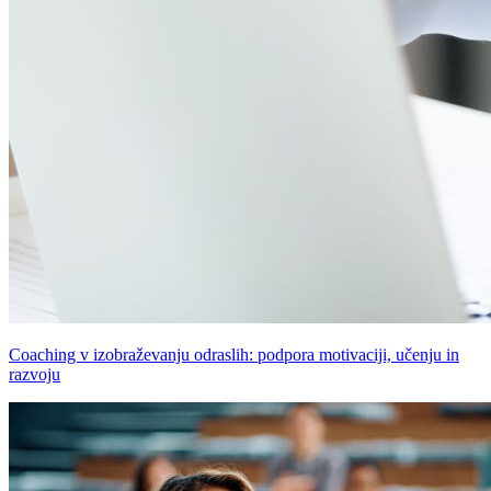
Coaching v izobraževanju odraslih: podpora motivaciji, učenju in
razvoju