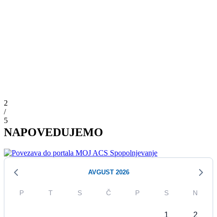
2
/
5
NAPOVEDUJEMO
AVGUST 2026
P
T
S
Č
P
S
N
1
2