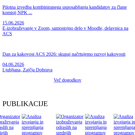
Pilotna izvedba kombiniranega usposabljanja kandidatov za člane
komisij NPK ...
15.06.2026
E-izobraževanje v Zoom, samostojno delo v Moodle, delavnica na
ACS
Dan za kakovost ACS 2026: skupaj načrtujemo razvoj kakovosti
04.06.2026
Ljubljana, Zajčja Dobrava
Več dogodkov
PUBLIKACIJE