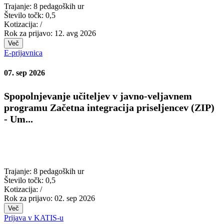
Trajanje:
8 pedagoških ur
Število točk:
0,5
Kotizacija:
/
Rok za prijavo:
12. avg 2026
Več
E-prijavnica
07. sep 2026
Spopolnjevanje učiteljev v javno-veljavnem
programu Začetna integracija priseljencev (ZIP)
- Um...
Trajanje:
8 pedagoških ur
Število točk:
0,5
Kotizacija:
/
Rok za prijavo:
02. sep 2026
Več
Prijava v KATIS-u