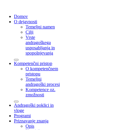
Domov
O dejavnosti
Temeljni namen
Cilji
Vrste
andragoškega
usposabljanja in
spopolnjevanja
Kompetenčni pristop
O kompetenčnem
pristopu
Temeljni
andragoški procesi
Kompetence oz.
zmožnosti
Andragoški poklici in
vloge
Programi
Priznavanje znanja
Opis