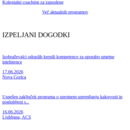
Kolegialni coaching za zaposlene
Več aktualnih programov
IZPELJANI DOGODKI
Izobraževalci odraslih krepili kompetence za uporabo umetne
inteligence
17.06.2026
Nova Gorica
Uspešen zaključek programa o sprotnem spremljanju kakovosti in
poglobljeni s...
16.06.2026
Ljubljana, ACS